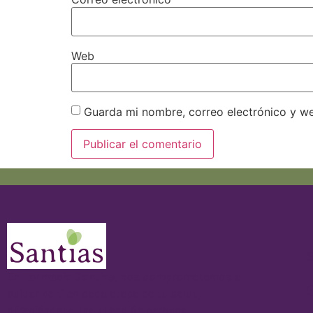
Web
Guarda mi nombre, correo electrónico y w
S
En
Farmacia Santías
, nos comprometemos a
cuidar de ti en cada etapa de tu salud,
ofreciéndote una atención cercana,