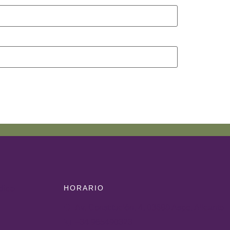
HORARIO
dico
Av. Constitución, 4, 03680 Aspe, Alicante
+34 965490323