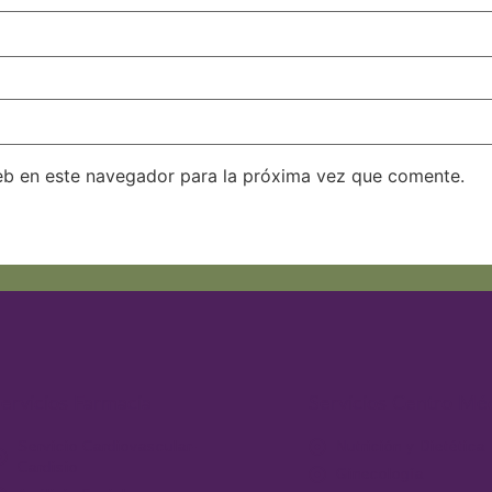
eb en este navegador para la próxima vez que comente.
ervicios Farmacia
Servicios Centro Mé
Servicio Cardiovascular-
Nutrición y Dietética
Cardisio
Ginecología