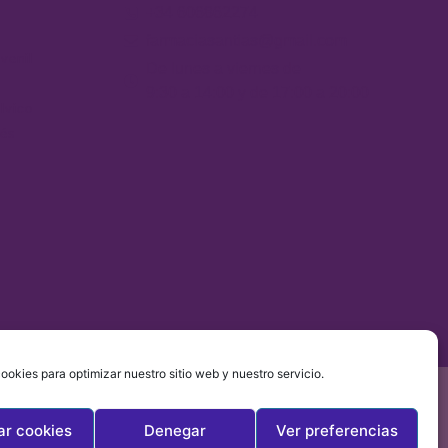
+34 606862274
farmaciasantias@gmail.com
venil
De lunes a viernes de
9:30 a 14:00 y de 17:00 a 20:00
lvico
bés
ookies para optimizar nuestro sitio web y nuestro servicio.
álisis Capilar Profesional
Medición Parámetros Sanguíneos
ar cookies
Denegar
Ver preferencias
isio
Medición de Tensión Arterial y Electrocardiograma (ECG)