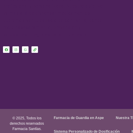
profesional y personalizada. Nuestro objetivo
va más allá de dispensar medicamentos:
queremos ser tu espacio de confianza, donde
recibir asesoramiento, prevención y
soluciones integrales para tu bienestar.
Farmacia de Guardia en Aspe
Nuestra T
© 2025, Todos los
derechos reservados
Farmacia Santías.
Sistema Personalizado de Dosificación