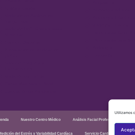
Análisis Facial
Psiquiatría
Análisis Capilar
Psicología Adultos
Medición de Parámetros
Psicología Infanto-Ju
Sanguíneos
Medicina Estética
Medición IMC, Grasa y Masa
Fisioterapia Suelo Pé
Muscular
Fisioterapia para Be
Servicio Diabetes
Podología
Preparación de Medicación
Logopedia
(SPD)
Servicio Pregunta a tu
Farmacéutico
Medición del Estrés
Canastillas para el Bebé
Colocación de Pendientes
Utilizamos c
ienda
Nuestro Centro Médico
Análisis Facial Profesional
An
Acept
Medición del Estrés y Variabilidad Cardíaca
Servicio Cardiovascular-Card