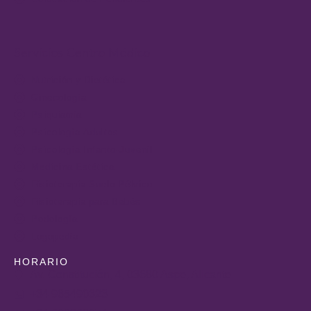
Servicios Centro Médico
Nutrición y Dietética
Ginecología
Psiquiatría
Psicología Adultos
Psicología Infanto-Juvenil
Medicina Estética
Fisioterapia Suelo Pélvico
Fisioterapia para Bebés
Podología
Logopedia
HORARIO
Av. Constitución, 4, 03680 Aspe, Alicante
+34 965490323