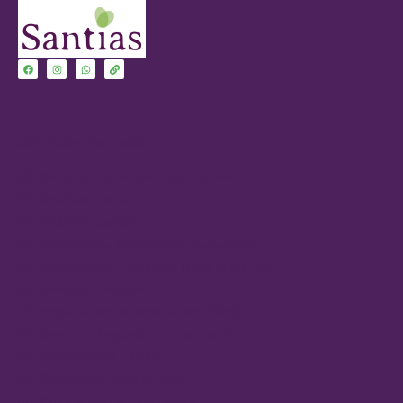
Servicios Farmacia
Servicio Cardiovascular-Cardisio
Análisis Facial
Análisis Capilar
Medición de Parámetros Sanguíneos
Medición IMC, Grasa y Masa Muscular
Servicio Diabetes
Preparación de Medicación (SPD)
Servicio Pregunta a tu Farmacéutico
Medición del Estrés
Canastillas para el Bebé
Colocación de Pendientes