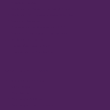
Análisis Capilar
Medición de Parámetros Sanguíneos
Medición IMC, Grasa y Masa Muscular
Servicio Diabetes
Preparación de Medicación (SPD)
Servicio Pregunta a tu Farmacéutico
Medición del Estrés
Canastillas para el Bebé
Colocación de Pendientes
Servicios Centro Médico
Nutrición y Dietética
Ginecología
Psiquiatría
Psicología Adultos
Psicología Infanto-Juvenil