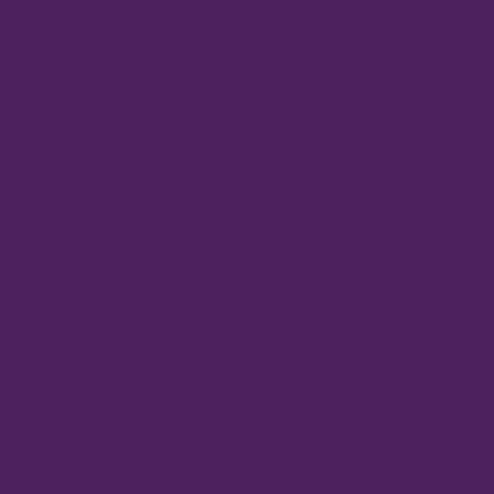
Preparación de Medicación (SPD)
Servicio Pregunta a tu Farmacéutico
Medición del Estrés
Canastillas para el Bebé
Colocación de Pendientes
Servicios Centro Médico
Nutrición y Dietética
Ginecología
Psiquiatría
Psicología Adultos
Psicología Infanto-Juvenil
Medicina Estética
Fisioterapia Suelo Pélvico
Fisioterapia para Bebés
Podología