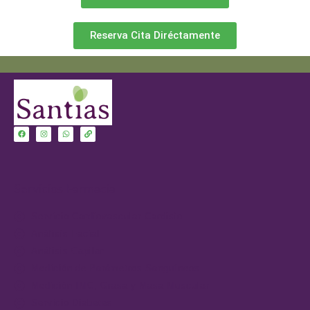
Reserva Cita Diréctamente
Servicios Farmacia
Servicio Cardiovascular-Cardisio
Análisis Facial
Análisis Capilar
Medición de Parámetros Sanguíneos
Medición IMC, Grasa y Masa Muscular
Servicio Diabetes