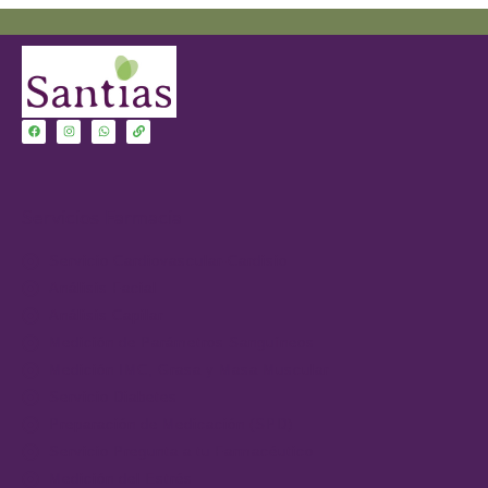
Servicios Farmacia
Servicio Cardiovascular-Cardisio
Análisis Facial
Análisis Capilar
Medición de Parámetros Sanguíneos
Medición IMC, Grasa y Masa Muscular
Servicio Diabetes
Preparación de Medicación (SPD)
Servicio Pregunta a tu Farmacéutico
Medición del Estrés