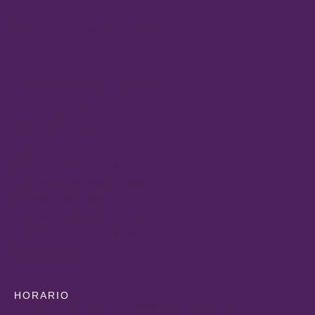
Canastillas para el Bebé
Colocación de Pendientes
Servicios Centro Médico
Nutrición y Dietética
Ginecología
Psiquiatría
Psicología Adultos
Psicología Infanto-Juvenil
Medicina Estética
Fisioterapia Suelo Pélvico
Fisioterapia para Bebés
Podología
Logopedia
HORARIO
Av. Constitución, 4, 03680 Aspe, Alicante