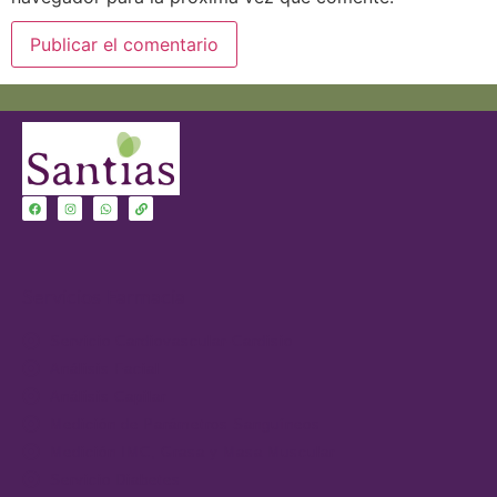
Servicios Farmacia
Servicio Cardiovascular-Cardisio
Análisis Facial
Análisis Capilar
Medición de Parámetros Sanguíneos
Medición IMC, Grasa y Masa Muscular
Servicio Diabetes