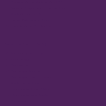
Preparación de Medicación (SPD)
Servicio Pregunta a tu Farmacéutico
Medición del Estrés
Canastillas para el Bebé
Colocación de Pendientes
Servicios Centro Médico
Nutrición y Dietética
Ginecología
Psiquiatría
Psicología Adultos
Psicología Infanto-Juvenil
Medicina Estética
Fisioterapia Suelo Pélvico
Fisioterapia para Bebés
Podología