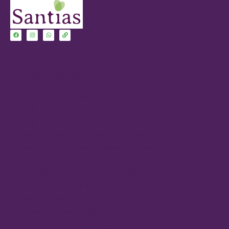
Servicios Farmacia
Servicio Cardiovascular-Cardisio
Análisis Facial
Análisis Capilar
Medición de Parámetros Sanguíneos
Medición IMC, Grasa y Masa Muscular
Servicio Diabetes
Preparación de Medicación (SPD)
Servicio Pregunta a tu Farmacéutico
Medición del Estrés
Canastillas para el Bebé
Colocación de Pendientes