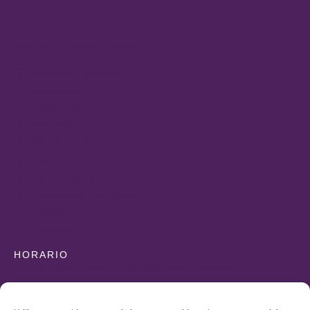
Servicios Centro Médico
Nutrición y Dietética
Ginecología
Psiquiatría
Psicología Adultos
Psicología Infanto-Juvenil
Medicina Estética
Fisioterapia Suelo Pélvico
Fisioterapia para Bebés
Podología
Logopedia
HORARIO
Av. Constitución, 4, 03680 Aspe, Alicante
+34 965490323
+34 606862274