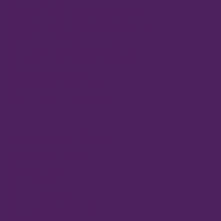
Medición de Parámetros Sanguíneos
Medición IMC, Grasa y Masa Muscular
Servicio Diabetes
Preparación de Medicación (SPD)
Servicio Pregunta a tu Farmacéutico
Medición del Estrés
Canastillas para el Bebé
Colocación de Pendientes
Servicios Centro Médico
Nutrición y Dietética
Ginecología
Psiquiatría
Psicología Adultos
Psicología Infanto-Juvenil
Medicina Estética