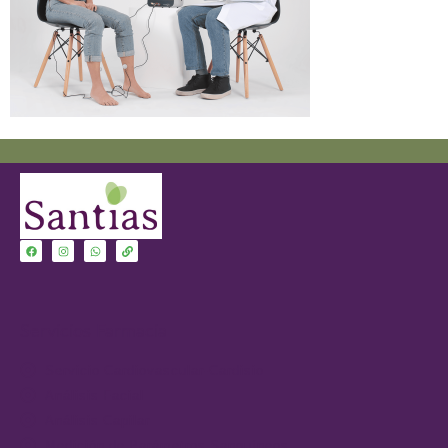
Servicios Farmacia
Servicio Cardiovascular-Cardisio
Análisis Facial
Análisis Capilar
Medición de Parámetros Sanguíneos