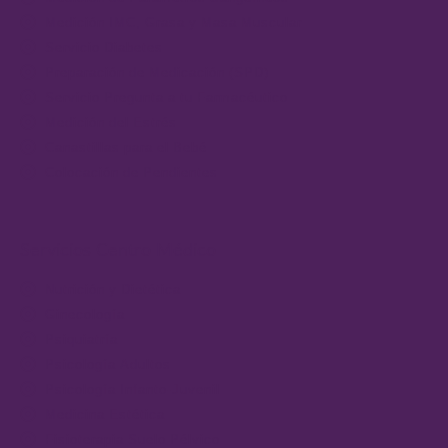
Medición IMC, Grasa y Masa Muscular
Servicio Diabetes
Preparación de Medicación (SPD)
Servicio Pregunta a tu Farmacéutico
Medición del Estrés
Canastillas para el Bebé
Colocación de Pendientes
Servicios Centro Médico
Nutrición y Dietética
Ginecología
Psiquiatría
Psicología Adultos
Psicología Infanto-Juvenil
Medicina Estética
Fisioterapia Suelo Pélvico