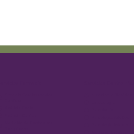
ervicios Farmacia
Servicios Centro Mé
Servicio Cardiovascular-
Nutrición y Dietética
Cardisio
Ginecología
Análisis Facial
Psiquiatría
Análisis Capilar
Psicología Adultos
Medición de Parámetros
Psicología Infanto-Ju
Sanguíneos
Medicina Estética