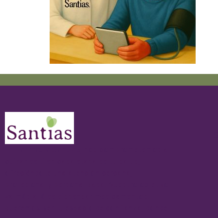
S
En
Farmacia Santías
, nos comprometemos a
cuidar de ti en cada etapa de tu salud,
ofreciéndote una atención cercana,
profesional y personalizada. Nuestro objetivo
va más allá de dispensar medicamentos:
queremos ser tu espacio de confianza, donde