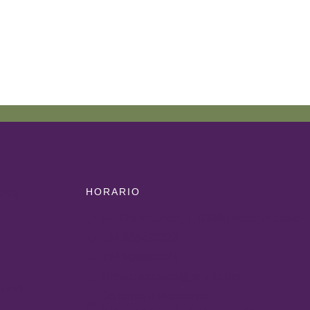
HORARIO
dico
Av. Constitución, 4, 03680 Aspe, Alicante
+34 965490323
+34 606862274
farmaciasantias@gmail.com
venil
De lunes a viernes de