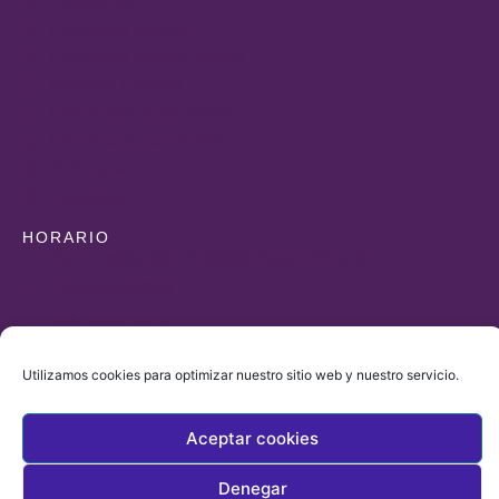
Psiquiatría
Psicología Adultos
Psicología Infanto-Juvenil
Medicina Estética
Fisioterapia Suelo Pélvico
Fisioterapia para Bebés
Podología
Logopedia
HORARIO
Av. Constitución, 4, 03680 Aspe, Alicante
+34 965490323
+34 606862274
farmaciasantias@gmail.com
Utilizamos cookies para optimizar nuestro sitio web y nuestro servicio.
De lunes a viernes de
9:30 a 14:00 y de 17:00 a 20:00
Aceptar cookies
Denegar
© 2025, Todos los derechos