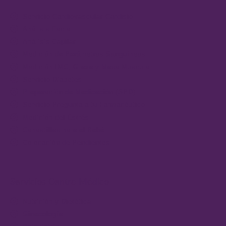
Servicio Cardiovascular-Cardisio
Análisis Facial
Análisis Capilar
Medición de Parámetros Sanguíneos
Medición IMC, Grasa y Masa Muscular
Servicio Diabetes
Preparación de Medicación (SPD)
Servicio Pregunta a tu Farmacéutico
Medición del Estrés
Canastillas para el Bebé
Colocación de Pendientes
Servicios Centro Médico
Nutrición y Dietética
Ginecología