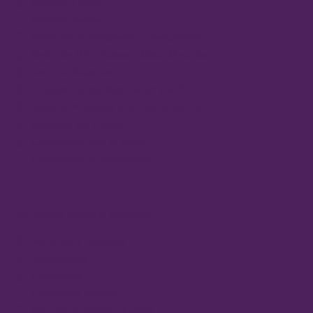
Análisis Facial
Análisis Capilar
Medición de Parámetros Sanguíneos
Medición IMC, Grasa y Masa Muscular
Servicio Diabetes
Preparación de Medicación (SPD)
Servicio Pregunta a tu Farmacéutico
Medición del Estrés
Canastillas para el Bebé
Colocación de Pendientes
Servicios Centro Médico
Nutrición y Dietética
Ginecología
Psiquiatría
Psicología Adultos
Psicología Infanto-Juvenil