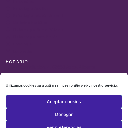
Psiquiatría
Psicología Adultos
Psicología Infanto-Juvenil
Medicina Estética
Fisioterapia Suelo Pélvico
Fisioterapia para Bebés
Podología
Logopedia
HORARIO
Av. Constitución, 4, 03680 Aspe, Alicante
+34 965490323
+34 606862274
Utilizamos cookies para optimizar nuestro sitio web y nuestro servicio.
farmaciasantias@gmail.com
De lunes a viernes de
Aceptar cookies
9:30 a 14:00 y de 17:00 a 20:00
Denegar
Ver preferencias
© 2025, Todos los derechos