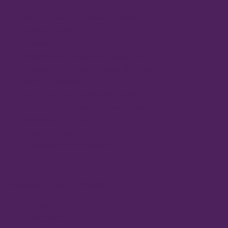
Servicio Cardiovascular-Cardisio
Análisis Facial
Análisis Capilar
Medición de Parámetros Sanguíneos
Medición IMC, Grasa y Masa Muscular
Servicio Diabetes
Preparación de Medicación (SPD)
Servicio Pregunta a tu Farmacéutico
Medición del Estrés
Canastillas para el Bebé
Colocación de Pendientes
Servicios Centro Médico
Nutrición y Dietética
Ginecología