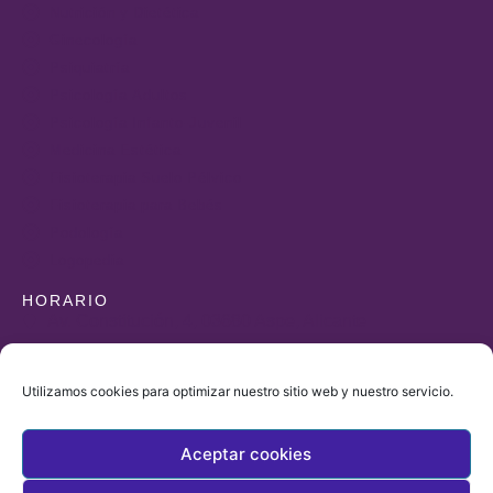
Nutrición y Dietética
Ginecología
Psiquiatría
Psicología Adultos
Psicología Infanto-Juvenil
Medicina Estética
Fisioterapia Suelo Pélvico
Fisioterapia para Bebés
Podología
Logopedia
HORARIO
Av. Constitución, 4, 03680 Aspe, Alicante
+34 965490323
+34 606862274
Utilizamos cookies para optimizar nuestro sitio web y nuestro servicio.
farmaciasantias@gmail.com
De lunes a viernes de
Aceptar cookies
9:30 a 14:00 y de 17:00 a 20:00