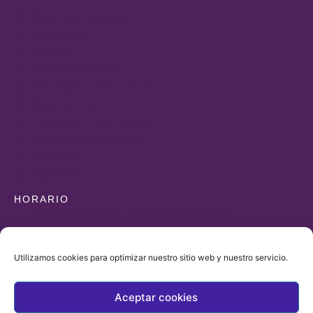
Nutrición y Dietética
Ginecología
Psiquiatría
Psicología Adultos
Psicología Infanto-Juvenil
Medicina Estética
Fisioterapia Suelo Pélvico
Fisioterapia para Bebés
Podología
Logopedia
HORARIO
Av. Constitución, 4, 03680 Aspe, Alicante
+34 965490323
+34 606862274
Utilizamos cookies para optimizar nuestro sitio web y nuestro servicio.
farmaciasantias@gmail.com
De lunes a viernes de
Aceptar cookies
9:30 a 14:00 y de 17:00 a 20:00