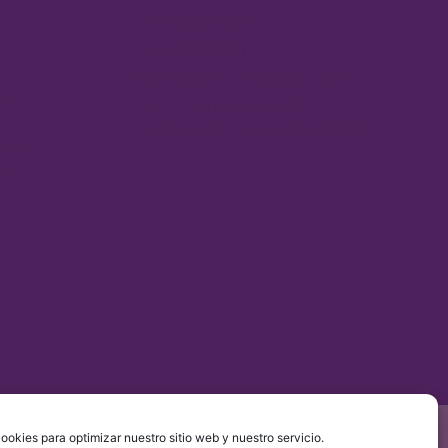
+34 965490323
+34 606862274
farmaciasantias@gmail.com
venil
De lunes a viernes de
9:30 a 14:00 y de 17:00 a 20:00
lvico
bés
álisis Capilar Profesional
Medición Parámetros Sanguíneos
ookies para optimizar nuestro sitio web y nuestro servicio.