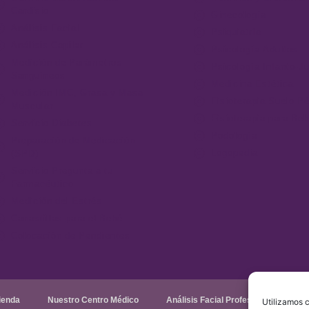
Cardisio
Ginecología
Análisis Facial
Psiquiatría
Análisis Capilar
Psicología Adultos
Medición de Parámetros
Psicología Infanto-Ju
Sanguíneos
Medicina Estética
Medición IMC, Grasa y Masa
Fisioterapia Suelo Pé
Muscular
Fisioterapia para Be
Servicio Diabetes
Podología
Preparación de Medicación
Logopedia
(SPD)
Servicio Pregunta a tu
Farmacéutico
Medición del Estrés
Canastillas para el Bebé
Colocación de Pendientes
ienda
Nuestro Centro Médico
Análisis Facial Profesional
An
Utilizamos c