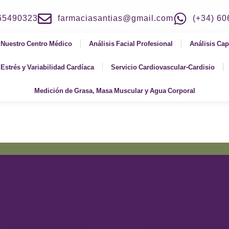
965490323
farmaciasantias@gmail.com
(+34) 6
Nuestro Centro Médico
Análisis Facial Profesional
Análisis Cap
Estrés y Variabilidad Cardíaca
Servicio Cardiovascular-Cardisio
Medición de Grasa, Masa Muscular y Agua Corporal
ervicios Farmacia
Servicios Centro Mé
Servicio Cardiovascular-
Nutrición y Dietética