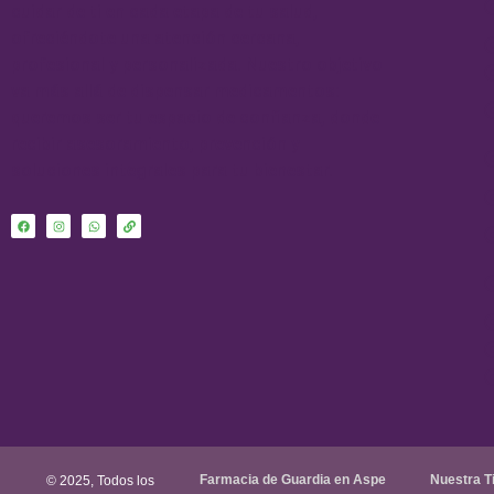
cuidar de ti en cada etapa de tu salud,
ofreciéndote una atención cercana,
profesional y personalizada. Nuestro objetivo
va más allá de dispensar medicamentos:
queremos ser tu espacio de confianza, donde
recibir asesoramiento, prevención y
soluciones integrales para tu bienestar.
Farmacia de Guardia en Aspe
Nuestra T
© 2025, Todos los