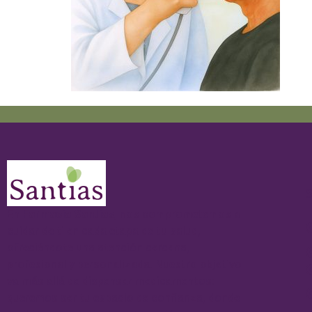
S
En
Farmacia Santías
, nos comprometemos a
cuidar de ti en cada etapa de tu salud,
ofreciéndote una atención cercana,
profesional y personalizada. Nuestro objetivo
va más allá de dispensar medicamentos:
queremos ser tu espacio de confianza, donde