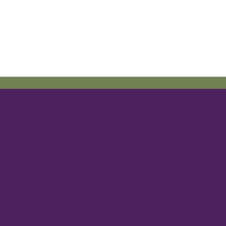
ervicios Farmacia
Servicios Centro Mé
Servicio Cardiovascular-
Nutrición y Dietética
Cardisio
Ginecología
Análisis Facial
Psiquiatría
Análisis Capilar
Psicología Adultos
Medición de Parámetros
Psicología Infanto-Ju
Sanguíneos
Medicina Estética