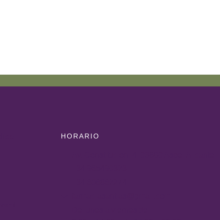
HORARIO
dico
Av. Constitución, 4, 03680 Aspe, Alicante
+34 965490323
+34 606862274
farmaciasantias@gmail.com
venil
De lunes a viernes de