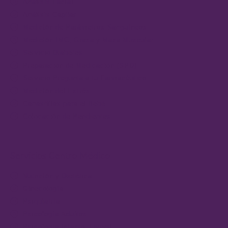
Análisis Facial
Análisis Capilar
Medición de Parámetros Sanguíneos
Medición IMC, Grasa y Masa Muscular
Servicio Diabetes
Preparación de Medicación (SPD)
Servicio Pregunta a tu Farmacéutico
Medición del Estrés
Canastillas para el Bebé
Colocación de Pendientes
Servicios Centro Médico
Nutrición y Dietética
Ginecología
Psiquiatría
Psicología Adultos
Psicología Infanto-Juvenil