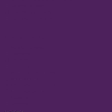
Medición del Estrés
Canastillas para el Bebé
Colocación de Pendientes
Servicios Centro Médico
Nutrición y Dietética
Ginecología
Psiquiatría
Psicología Adultos
Psicología Infanto-Juvenil
Medicina Estética
Fisioterapia Suelo Pélvico
Fisioterapia para Bebés
Podología
Logopedia