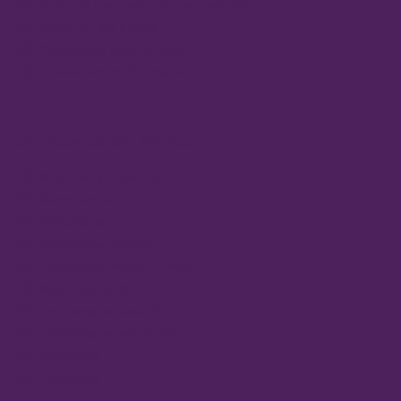
Servicio Pregunta a tu Farmacéutico
Medición del Estrés
Canastillas para el Bebé
Colocación de Pendientes
Servicios Centro Médico
Nutrición y Dietética
Ginecología
Psiquiatría
Psicología Adultos
Psicología Infanto-Juvenil
Medicina Estética
Fisioterapia Suelo Pélvico
Fisioterapia para Bebés
Podología
Logopedia