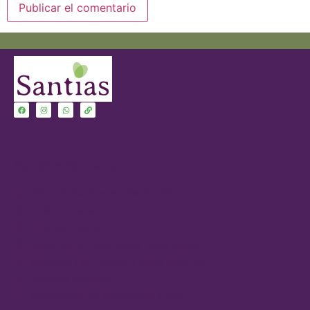
Servicios Farmacia
Servicio Cardiovascular-Cardisio
Análisis Facial
Análisis Capilar
Medición de Parámetros Sanguíneos
Medición IMC, Grasa y Masa Muscular
Servicio Diabetes
Preparación de Medicación (SPD)