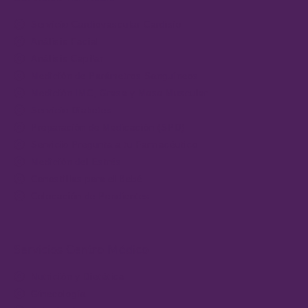
Servicio Cardiovascular-Cardisio
Análisis Facial
Análisis Capilar
Medición de Parámetros Sanguíneos
Medición IMC, Grasa y Masa Muscular
Servicio Diabetes
Preparación de Medicación (SPD)
Servicio Pregunta a tu Farmacéutico
Medición del Estrés
Canastillas para el Bebé
Colocación de Pendientes
Servicios Centro Médico
Nutrición y Dietética
Ginecología