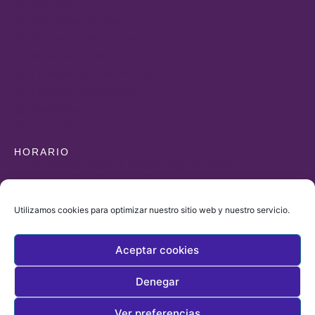
Psiquiatría
Psicología Adultos
Psicología Infanto-Juvenil
Medicina Estética
Fisioterapia Suelo Pélvico
Fisioterapia para Bebés
Podología
Logopedia
HORARIO
Av. Constitución, 4, 03680 Aspe, Alicante
+34 965490323
+34 606862274
Utilizamos cookies para optimizar nuestro sitio web y nuestro servicio.
farmaciasantias@gmail.com
De lunes a viernes de
Aceptar cookies
9:30 a 14:00 y de 17:00 a 20:00
Denegar
Ver preferencias
© 2025, Todos los derechos