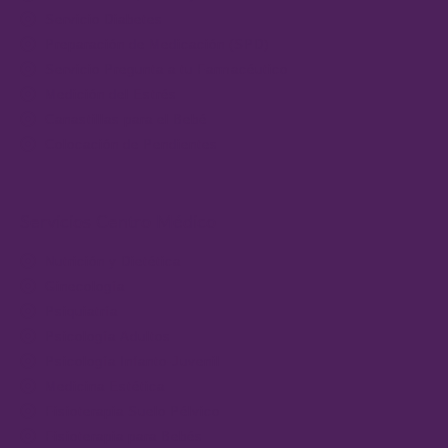
Servicio Diabetes
Preparación de Medicación (SPD)
Servicio Pregunta a tu Farmacéutico
Medición del Estrés
Canastillas para el Bebé
Colocación de Pendientes
Servicios Centro Médico
Nutrición y Dietética
Ginecología
Psiquiatría
Psicología Adultos
Psicología Infanto-Juvenil
Medicina Estética
Fisioterapia Suelo Pélvico
Fisioterapia para Bebés